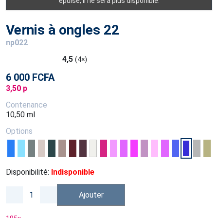
épuisé, il ne sera plus disponible.
Vernis à ongles 22
np022
4,5
(4×)
6 000 FCFA
3,50 p
Contenance
10,50 ml
Options
Disponibilité:
Indisponible
Ajouter