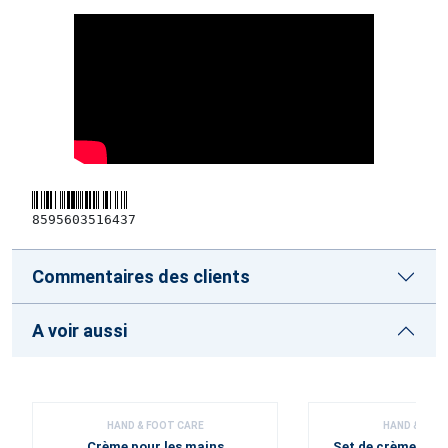
8595603516437
Commentaires des clients
A voir aussi
HAND & FOOT CARE
HAND & FOO
Crème pour les mains
Set de crèmes pou