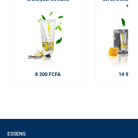
x 30 m
8 300 FCFA
14 900 
ESSENS