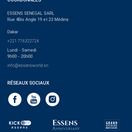
jour de sa légèreté et de son esprit insouciant.
ESSENS SENEGAL SARL
Rue 4Bis Angle 19 et 23 Médina
Dakar
+221 776322724
Lundi - Samedi
9h00 - 20h00
info@essensworld.sn
RÉSEAUX SOCIAUX