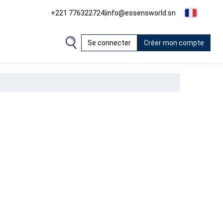
+221 776322724
|
info@essensworld.sn
Se connecter
Créer mon compte