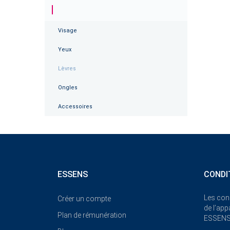
Visage
Yeux
Lèvres
Ongles
Accessoires
ESSENS
CONDI
Les con
Créer un compte
de l’ap
Plan de rémunération
ESSEN