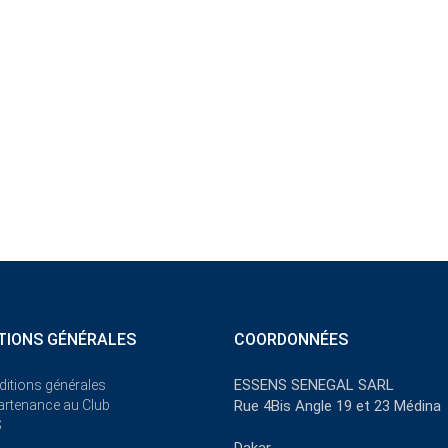
TIONS GÉNÉRALES
COORDONNÉES
ESSENS SENEGAL SARL
ditions générales
partenance au Club
Rue 4Bis Angle 19 et 23 Médina
S