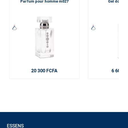
Parfum pour homme m027
Gel douch
20 300 FCFA
6 600 F
ESSENS