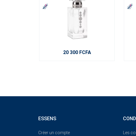
20 300 FCFA
ESSENS
COND
Créer un compte
Les co