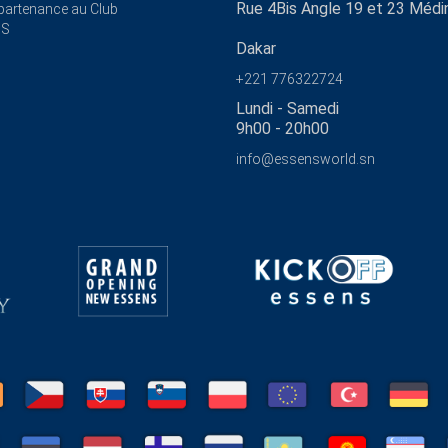
Rue 4Bis Angle 19 et 23 Médi
ppartenance au Club
NS
Dakar
+221 776322724
Lundi - Samedi
9h00 - 20h00
info@essensworld.sn