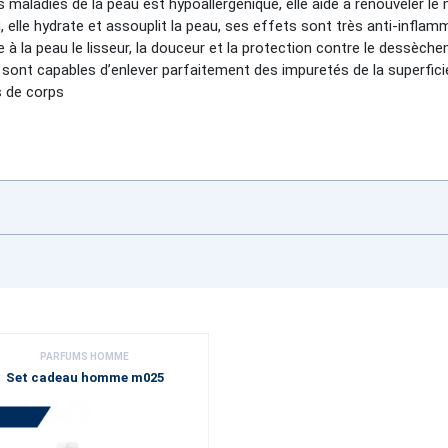
es maladies de la peau est hypoallergénique, elle aide à renouveler le 
u, elle hydrate et assouplit la peau, ses effets sont très anti-infla
 la peau le lisseur, la douceur et la protection contre le dessèch
e sont capables d’enlever parfaitement des impuretés de la superfic
s de corps
PARFUMS HOMME
Set cadeau homme m025