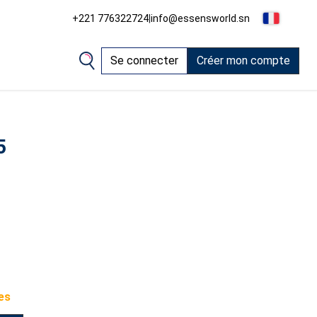
+221 776322724
|
info@essensworld.sn
Se connecter
Créer mon compte
5
es