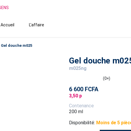
SSENS
Accueil
L'affaire
Gel douche m025
Gel douche m02
m025ng
(0×)
6 600 FCFA
3,50 p
Contenance
200 ml
Disponibilité:
Moins de 5 pièc