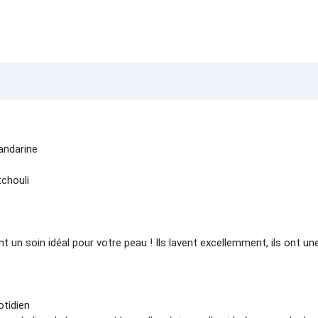
andarine
tchouli
nt un soin idéal pour votre peau ! Ils lavent excellemment, ils ont u
otidien