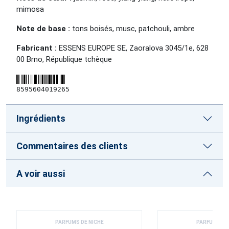
mimosa
Note de base :
tons boisés, musc, patchouli, ambre
Fabricant :
ESSENS EUROPE SE, Zaoralova 3045/1e, 628
00 Brno, République tchèque
8595604019265
Ingrédients
Commentaires des clients
A voir aussi
PARFUMS DE NICHE
PARFUMS DE