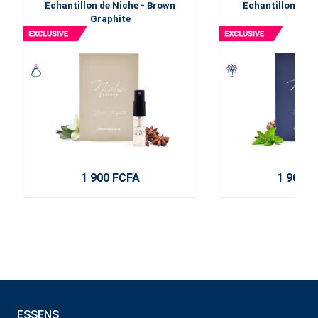
Échantillon de Niche - Brown
Échantillon de N
Graphite
Blue
1 900 FCFA
1 900 F
ESSENS