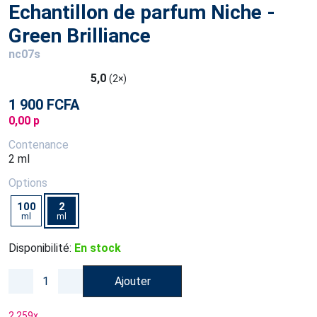
Echantillon de parfum Niche -
Green Brilliance
nc07s
5,0
(2×)
1 900 FCFA
0,00 p
Contenance
2 ml
Options
100
2
ml
ml
Disponibilité:
En stock
Ajouter
2 259
x